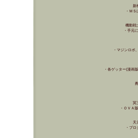
新
・ＭＳ
機動戦
・手元
・マジンロボ、
・各ゲッター(漫画
冥
・ＯＶＡ
天
・ブロ