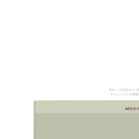
[PR] この広告は
ホームページを更新
adせか